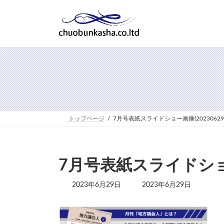
コ
ナ
ン
ビ
テ
ゲ
ン
ー
ツ
シ
へ
ョ
ス
ン
キ
に
ッ
移
プ
動
トップページ
7月号表紙スライドショー画像(20230629
7月号表紙スライドショー画
最
2023年6月29日
2023年6月29日
終
更
新
日