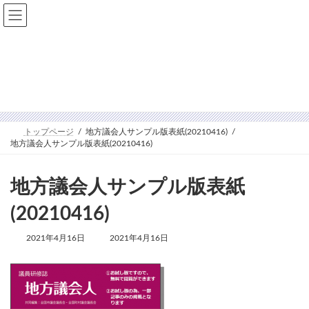
コ
ナ
ン
ビ
テ
ゲ
ン
ー
ツ
シ
へ
ョ
メディア
ス
ン
キ
に
ッ
移
プ
動
トップページ
地方議会人サンプル版表紙(20210416)
地方議会人サンプル版表紙(20210416)
地方議会人サンプル版表紙
(20210416)
最
2021年4月16日
2021年4月16日
終
更
新
日
時
: