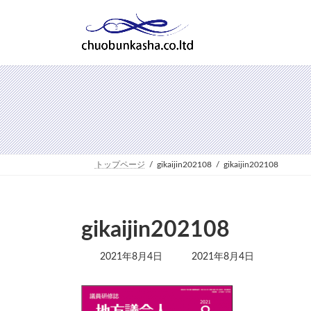
コ
ナ
ン
ビ
テ
ゲ
ン
ー
ツ
シ
へ
ョ
ス
ン
キ
に
ッ
移
プ
動
トップページ
gikaijin202108
gikaijin202108
gikaijin202108
最
2021年8月4日
2021年8月4日
終
更
新
日