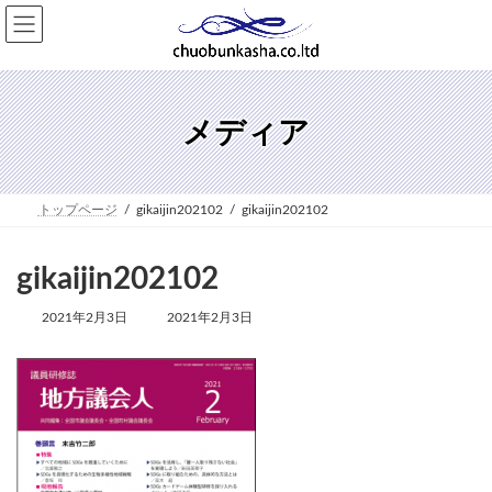
コ
ナ
ン
ビ
テ
ゲ
ン
ー
ツ
シ
へ
ョ
メディア
ス
ン
キ
に
ッ
移
プ
動
トップページ
gikaijin202102
gikaijin202102
gikaijin202102
最
2021年2月3日
2021年2月3日
終
更
新
日
時
: