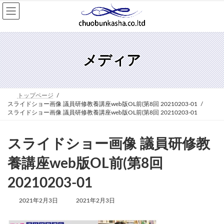
コ
ナ
ン
ビ
テ
ゲ
ン
ー
ツ
シ
へ
ョ
メディア
ス
ン
キ
に
ッ
移
プ
動
トップページ
スライドショー画像 議員研修教養講座web版OL前(第8回 20210203-01
スライドショー画像 議員研修教養講座web版OL前(第8回 20210203-01
スライドショー画像 議員研修教
養講座web版OL前(第8回
20210203-01
最
2021年2月3日
2021年2月3日
終
更