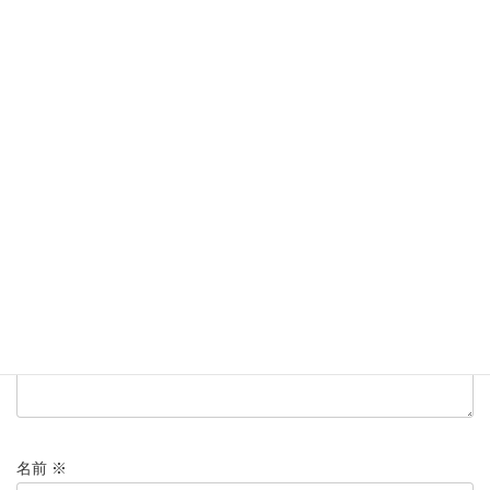
新
日
時
:
コメントを残す
メールアドレスが公開されることはありません。
※
が付いている
欄は必須項目です
コメント
※
名前
※