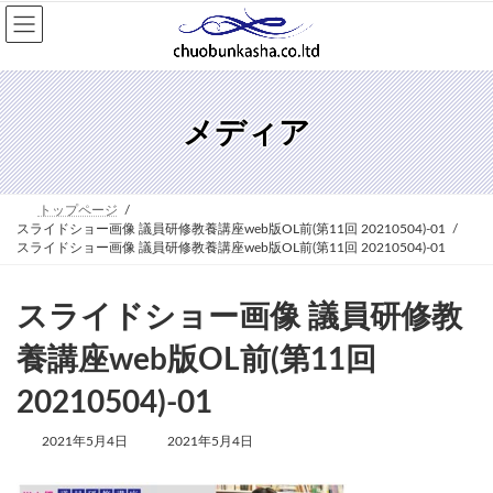
コ
ナ
ン
ビ
テ
ゲ
ン
ー
ツ
シ
へ
ョ
メディア
ス
ン
キ
に
ッ
移
プ
動
トップページ
スライドショー画像 議員研修教養講座web版OL前(第11回 20210504)-01
スライドショー画像 議員研修教養講座web版OL前(第11回 20210504)-01
スライドショー画像 議員研修教
養講座web版OL前(第11回
20210504)-01
最
2021年5月4日
2021年5月4日
終
更