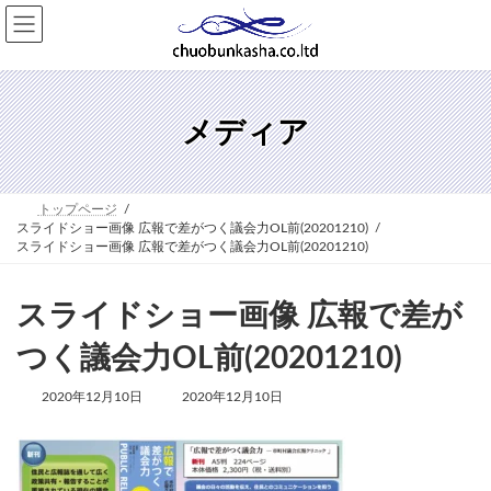
コ
ナ
ン
ビ
テ
ゲ
ン
ー
ツ
シ
へ
ョ
メディア
ス
ン
キ
に
ッ
移
プ
動
トップページ
スライドショー画像 広報で差がつく議会力OL前(20201210)
スライドショー画像 広報で差がつく議会力OL前(20201210)
スライドショー画像 広報で差が
つく議会力OL前(20201210)
最
2020年12月10日
2020年12月10日
終
更
新
日
時