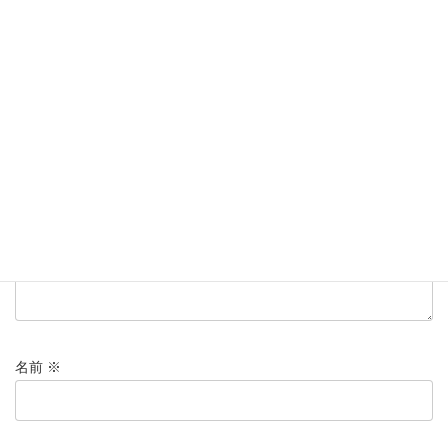
コメントを残す
メールアドレスが公開されることはありません。
※
が付いている
欄は必須項目です
コメント
※
名前
※