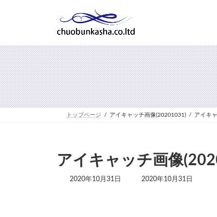
コ
ナ
ン
ビ
テ
ゲ
ン
ー
ツ
シ
へ
ョ
ス
ン
キ
に
ッ
移
プ
動
トップページ
アイキャッチ画像(20201031)
アイキャッ
アイキャッチ画像(2020
最
2020年10月31日
2020年10月31日
終
更
新
日