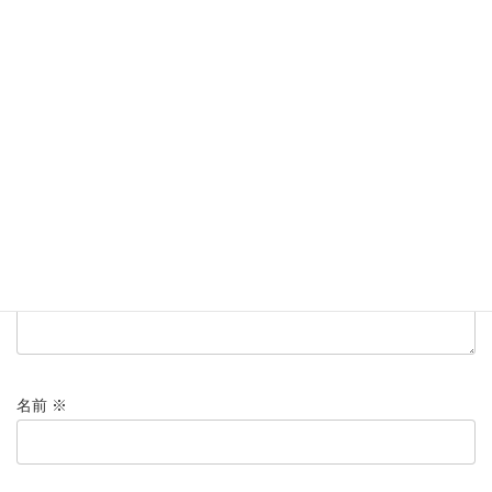
コメントを残す
メールアドレスが公開されることはありません。
※
が付いている
欄は必須項目です
コメント
※
名前
※