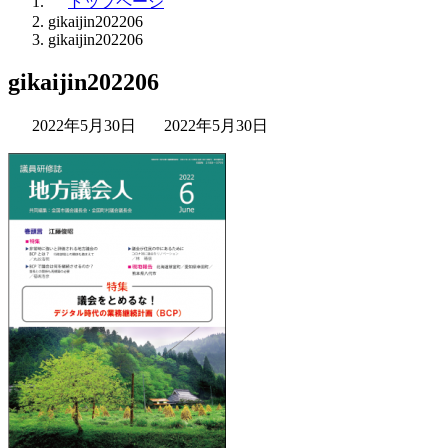
トップページ
gikaijin202206
gikaijin202206
gikaijin202206
最
2022年5月30日
2022年5月30日
終
更
新
日
時
: