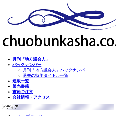
コ
ナ
ン
ビ
テ
ゲ
ン
ー
ツ
シ
へ
ョ
ス
ン
キ
に
ッ
移
プ
動
月刊「地方議会人」
バックナンバー
月刊「地方議会人」バックナンバー
過去の特集タイトル一覧
連載一覧
販売書籍
書籍ご注文
会社情報・アクセス
メディア