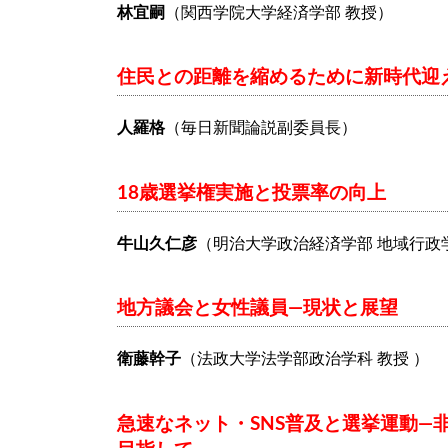
林宜嗣
（関西学院大学経済学部 教授）
住民との距離を縮めるために新時代迎
人羅格
（毎日新聞論説副委員長）
18歳選挙権実施と投票率の向上
牛山久仁彦
（明治大学政治経済学部 地域行政
地方議会と女性議員―現状と展望
衛藤幹子
（法政大学法学部政治学科 教授 ）
急速なネット・SNS普及と選挙運動―