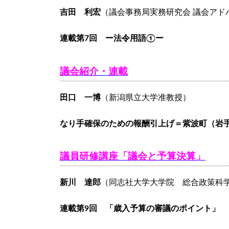
吉田 利宏
（議会事務局実務研究会 議会アド
連載第7
回
ー法令用語①ー
議会紹介・連載
田口 一博
（新潟県立大学准教授）
なり手確保のための報酬引上げ＝紫波町（岩
議員研修講座「議会と予算決算」
新川 達郎
（同志社大学大学院 総合政策科
連載第9回
「
歳入予算の審議のポイント
」