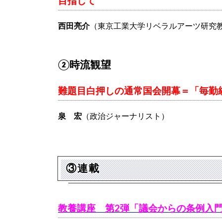
目指して
西田亮介
（東京工業大学リベラルアーツ研究教
②時流観望
難題目白押しの通常国会開幕＝「毎勤
泉 宏
（政治ジャーナリスト）
③連載
教養講座 第2弾「議会からの条例入