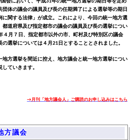
臨時国会において、平成31年の統一地方選挙の期日等を定め
共団体の議会の議員及び長の任期満了による選挙等の期日
例に関する法律」が成立。これにより、今回の統一地方選
、都道府県及び指定都市の議会の議員及び長の選挙につい
1年４月７日、指定都市以外の市、町村及び特別区の議会
長の選挙については４月21日とすることとされました。
一地方選挙を間近に控え、地方議会と統一地方選挙につい
説していきます。
→月刊「地方議会人」ご購読のお申し込みはこちら
地方議会