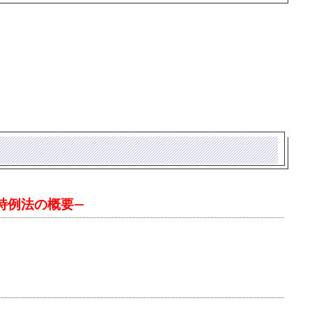
）
特例法の概要―