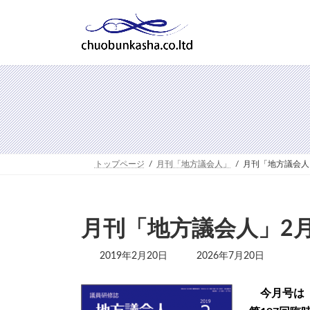
コ
ナ
ン
ビ
テ
ゲ
ン
ー
ツ
シ
へ
ョ
ス
ン
キ
に
ッ
移
プ
動
トップページ
月刊「地方議会人」
月刊「地方議会人
月刊「地方議会人」2月
最
2019年2月20日
2026年7月20日
終
更
新
今月号は
日