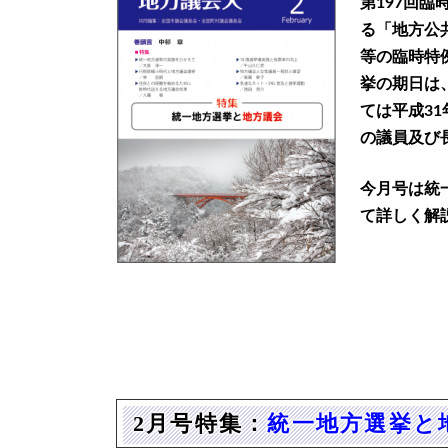
第197回
時
:
る「地方公
等の臨時特
挙の期日は
ては平成3
の議員及び
今月号は統
て詳しく解
2
月号特集：
統一地方選挙と