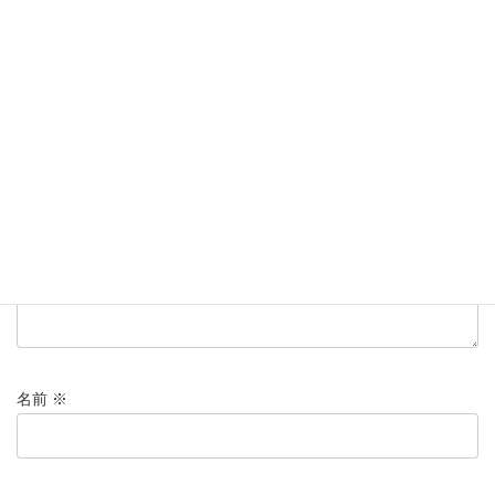
コメントを残す
メールアドレスが公開されることはありません。
※
が付いている
欄は必須項目です
コメント
※
名前
※