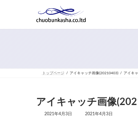
コ
ナ
ン
ビ
テ
ゲ
ン
ー
ツ
シ
へ
ョ
ス
ン
キ
に
ッ
移
プ
動
トップページ
アイキャッチ画像(20210403)
アイキャッ
アイキャッチ画像(2021
最
2021年4月3日
2021年4月3日
終
更
新
日