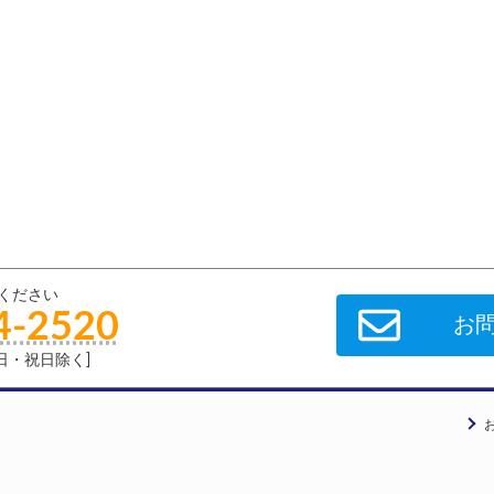
ください
4-2520
お
土・日・祝日除く]