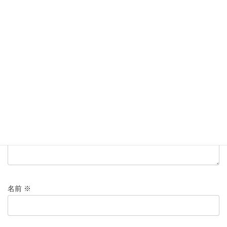
コメントを残す
メールアドレスが公開されることはありません。
※
が付いている
欄は必須項目です
コメント
※
名前
※